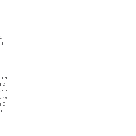
i,
dale
tema
pno
u se
roza,
e 6
a