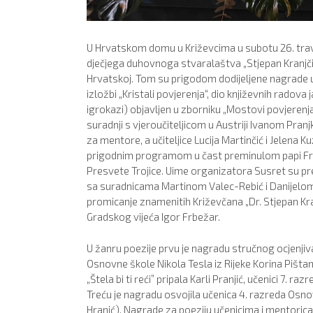
U Hrvatskom domu u Križevcima u subotu 26. tra
dječjega duhovnoga stvaralaštva „Stjepan Kranjčić
Hrvatskoj. Tom su prigodom dodijeljene nagrade uč
izložbi „Kristali povjerenja“, dio književnih radova
igrokazi) objavljen u zborniku „Mostovi povjerenj
suradnji s vjeroučiteljicom u Austriji Ivanom Pra
za mentore, a učiteljice Lucija Martinčić i Jelena 
prigodnim programom u čast preminulom papi Fran
Presvete Trojice. Uime organizatora Susret su p
sa suradnicama Martinom Valec-Rebić i Danijelom
promicanje znamenitih Križevčana „Dr. Stjepan Kran
Gradskog vijeća Igor Frbežar.
U žanru poezije prvu je nagradu stručnog ocjenji
Osnovne škole Nikola Tesla iz Rijeke Korina Pišt
„Štela bi ti reći” pripala Karli Pranjić, učenici 7.
Treću je nagradu osvojila učenica 4. razreda Osn
Hranić). Nagrade za poeziju učenicima i mentoricam