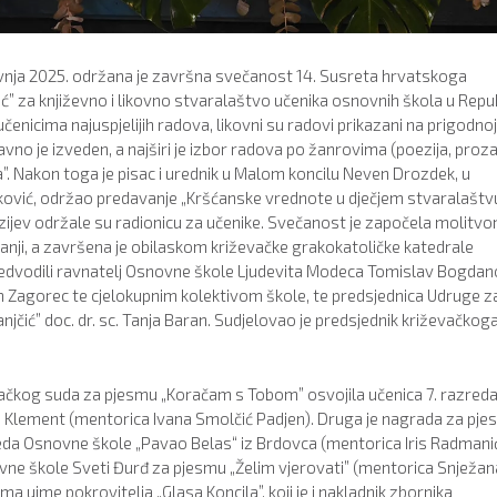
vnja 2025. održana je završna svečanost 14. Susreta hrvatskoga
” za književno i likovno stvaralaštvo učenika osnovnih škola u Repub
enicima najuspjelijih radova, likovni su radovi prikazani na prigodnoj
 javno je izveden, a najširi je izbor radova po žanrovima (poezija, proza
a”. Nakon toga je pisac i urednik u Malom koncilu Neven Drozdek, u
njković, održao predavanje „Kršćanske vrednote u dječjem stvaralaštv
Kuzijev održale su radionicu za učenike. Svečanost je započela molitvo
ji, a završena je obilaskom križevačke grakokatoličke katedrale
redvodili ravnatelj Osnovne škole Ljudevita Modeca Tomislav Bogdan
 Zagorec te cjelokupnim kolektivom škole, te predsjednica Udruge z
jčić” doc. dr. sc. Tanja Baran. Sudjelovao je predsjednik križevačkog
vačkog suda za pjesmu „Koračam s Tobom” osvojila učenica 7. razred
an Klement (mentorica Ivana Smolčić Padjen). Druga je nagrada za pj
 razreda Osnovne škole „Pavao Belas“ iz Brdovca (mentorica Iris Radmani
ovne škole Sveti Đurđ za pjesmu „Želim vjerovati” (mentorica Snježan
a uime pokrovitelja „Glasa Koncila”, koji je i nakladnik zbornika