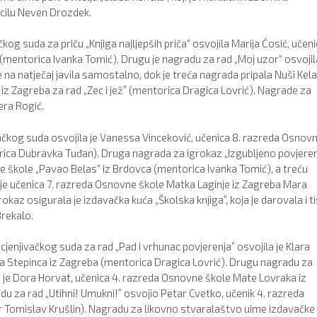
ncilu Neven Drozdek.
g suda za priču „Knjiga najljepših priča“ osvojila Marija Ćosić, učeni
mentorica Ivanka Tomić). Drugu je nagradu za rad „Moj uzor“ osvojil
 na natječaj javila samostalno, dok je treća nagrada pripala Nuši Kela
 iz Zagreba za rad „Zec i jež” (mentorica Dragica Lovrić). Nagrade za
era Rogić.
čkog suda osvojila je Vanessa Vinceković, učenica 8. razreda Osnov
orica Dubravka Tuđan). Druga nagrada za igrokaz „Izgubljeno povjeren
vne škole „Pavao Belas“ iz Brdovca (mentorica Ivanka Tomić), a treću
 je učenica 7. razreda Osnovne škole Matka Laginje iz Zagreba Mara
okaz osigurala je izdavačka kuća „Školska knjiga”, koja je darovala i t
Brekalo.
enjivačkog suda za rad „Pad i vrhunac povjerenja” osvojila je Klara
ja Stepinca iz Zagreba (mentorica Dragica Lovrić). Drugu nagradu za
a je Dora Horvat, učenica 4. razreda Osnovne škole Mate Lovraka iz
du za rad „Utihni! Umukni!” osvojio Petar Cvetko, učenik 4. razreda
Tomislav Krušlin). Nagradu za likovno stvaralaštvo uime izdavačke