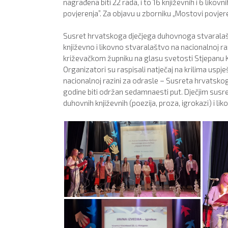
nagrađena biti 22 rada, i to 16 književnih i 6 likovni
povjerenja”. Za objavu u zborniku „Mostovi povjere
Susret hrvatskoga dječjega duhovnoga stvaralaštva
književno i likovno stvaralaštvo na nacionalnoj r
križevačkom župniku na glasu svetosti Stjepanu Kr
Organizatori su raspisali natječaj na krilima usp
nacionalnoj razini za odrasle – Susreta hrvatsko
godine biti održan sedamnaesti put. Dječjim susre
duhovnih književnih (poezija, proza, igrokazi) i 