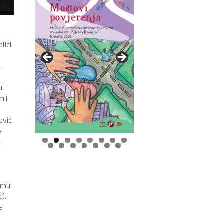
lici
,
u”
m i
ović
a
a
0
1
2
3
4
5
a
esmu
ć).
a