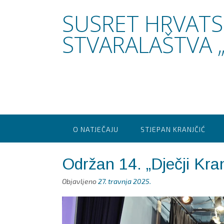
Skip
SUSRET HRVAT
to
content
STVARALAŠTVA „
O NATJEČAJU
STJEPAN KRANJČIĆ
Održan 14. „Dječji Kra
Objavljeno
27. travnja 2025.