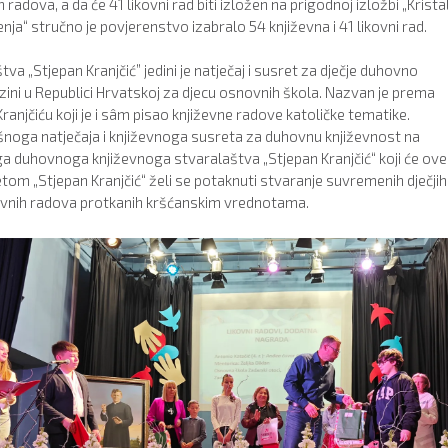
h radova, a da će 41 likovni rad biti izložen na prigodnoj izložbi „Kristal
nja“ stručno je povjerenstvo izabralo 54 književna i 41 likovni rad.
 „Stjepan Kranjčić” jedini je natječaj i susret za dječje duhovno
azini u Republici Hrvatskoj za djecu osnovnih škola. Nazvan je prema
anjčiću koji je i sâm pisao književne radove katoličke tematike.
ješnoga natječaja i književnoga susreta za duhovnu književnost na
ga duhovnoga književnoga stvaralaštva „Stjepan Kranjčić“ koji će ove
tom „Stjepan Kranjčić“ želi se potaknuti stvaranje suvremenih dječjih
likovnih radova protkanih kršćanskim vrednotama.