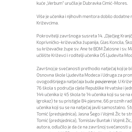
kuće „Verbum“ uručila je Dubravka Cimić-Mores.
Više je učenika i njihovih mentora dobilo dodatne 
Križevcima.
Pokrovitelji završnoga susreta 14. „Dječjeg Kranjč
Koprivničko-križevačka županija, Glas Koncila, Škol
su križevačke župe sv. Ane te BDM Žalosne i sv. M
učilište Križevci i roditelji učenika OŠ Ljudevita Mo
Završnoj je svečanosti prethodio natječaj koji je 
Osnovna škole Ljudevita Modeca i Udruga za promi
ovogodišnjega natječaja bude
povjerenje
. U Križ
76 škola s područja cijele Republike Hrvatske i jed
144 učenika iz 45 škola te 14 učenika koji su se na
igrokaz) te su pristigle 84 pjesme, 66 proznih radov
učenika koji su se na natječaj javili samostalno. 
Tomić (predsjednica), Jasna Šego i Vojmil Žic te s
Tomić (predsjednica), Tomislav Buntak i Vojmil Žic
autora, odlučilo je da će na završnoj svečanosti u