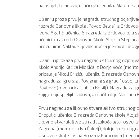
najuspjelijih radova, uručio je urednik u Malom ko
U žanru proze prvu je nagradu stručnog ocjenjivačko
razreda Osnovne škole „Pavao Belas“ iz Brdovca (
Ivona Agatić, učenica 6. razreda iz Brdovca koja se
učenici 7. razreda Osnovne škole Alojzija Stepinca
prozu uime Naklade Ljevak uručila je Emica Calogj
U žanru igrokaza prvu nagradu stručnog ocjenjiva
škole Andrije Kačića Miošića iz Donje Voće (ment
pripala je Nikoli Grižiću, učeniku 6. razreda Osno
nagradu za igrokaz „Povjerenje se gradi” osvojila
Pavlović (mentorica Ljubica Bosilj). Nagrade za igr
knjige najuspjelijih radova, a uručila ih je Marijana 
Prvu nagradu za likovno stvaralaštvo stručnog ocj
Dropulić, učenica 8. razreda Osnovne škole Alojzi
likovno stvaralaštvo za rad „Lakoća leta“ osvojil
Zagreba (mentorica Iva Čukelj), dok je treću nagra
Osnovne škole Josipa Broza iz Kumrovca (mentor 