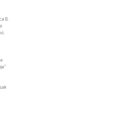
ca 8.
a
vi,
ne
je”
isak