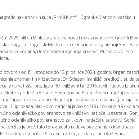
nagrade nakladničkih kuća „Profil Klett“ i Ogranka Matice hrvatske u
ića“ 2025. bili su Ministarstvo znanosti i obrazovanja RH, Grad Križevc
ska knjiga, te Prigorski Media d. o. o. Doprinos organizaciji Susreta 
arka Križevčanina, Destinacijska agencija Križevci, Pučko otvoreno
deca.
bio otvoren od 15. listopada do 15. prosinca 2024. godine. Organizatori
canje znamenitih Križevčana „Dr. Stjepan Kranjčić“ predložili su da 
evce je na natječaj pristigao 161 književni te 120 likovnih radova iz uku
ne škole s područja Bosne i Hercegovine. Na književni natječaj javila s
 natječaj javili samostalno. Natječaj je obuhvaćao tri žanra (poezija, p
a i 11 igrokaza. Na likovni natječaj javilo se 119 učenika iz 49 škola t
Stručno ocjenjivačko povjerenstvo za književni natječaj u sastavu: Sonj
tručno ocjenjivačko povjerenstvo za likovni natječaj u sastavu: Sonja
, nakon što je pročitalo i pregledalo radove bez znanja o identitetu
 Križevcima u subotu 26. travnja 2025., uz Dan grada Križevaca,