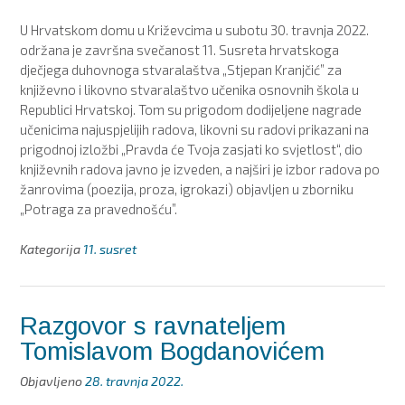
U Hrvatskom domu u Križevcima u subotu 30. travnja 2022.
održana je završna svečanost 11. Susreta hrvatskoga
dječjega duhovnoga stvaralaštva „Stjepan Kranjčić” za
književno i likovno stvaralaštvo učenika osnovnih škola u
Republici Hrvatskoj. Tom su prigodom dodijeljene nagrade
učenicima najuspjelijih radova, likovni su radovi prikazani na
prigodnoj izložbi „Pravda će Tvoja zasjati ko svjetlost“, dio
književnih radova javno je izveden, a najširi je izbor radova po
žanrovima (poezija, proza, igrokazi) objavljen u zborniku
„Potraga za pravednošću”.
Kategorija
11. susret
Razgovor s ravnateljem
Tomislavom Bogdanovićem
Objavljeno
28. travnja 2022.