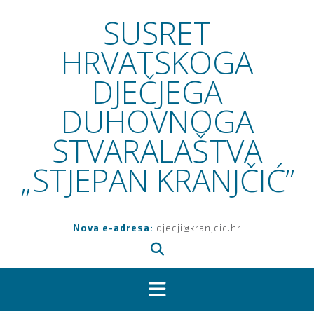
Skip
SUSRET
to
content
HRVATSKOGA
DJEČJEGA
DUHOVNOGA
STVARALAŠTVA
„STJEPAN KRANJČIĆ”
Nova e-adresa:
djecji@kranjcic.hr