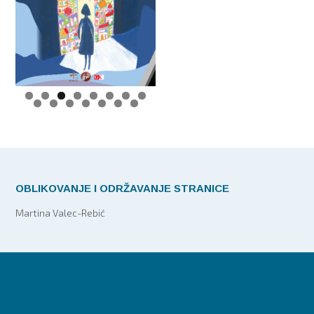
0
1
2
3
4
5
OBLIKOVANJE I ODRŽAVANJE STRANICE
Martina Valec-Rebić