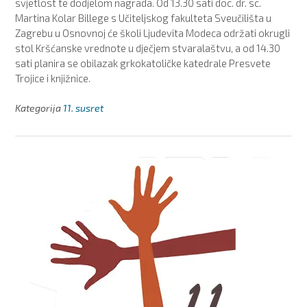
svjetlost te dodjelom nagrada. Od 13.30 sati doc. dr. sc.
Martina Kolar Billege s Učiteljskog fakulteta Sveučilišta u
Zagrebu u Osnovnoj će školi Ljudevita Modeca održati okrugli
stol Kršćanske vrednote u dječjem stvaralaštvu, a od 14.30
sati planira se obilazak grkokatoličke katedrale Presvete
Trojice i knjižnice.
Kategorija
11. susret