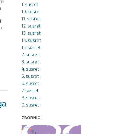
ih
1. susret
e
10. susret
n
11. susret
i
12. susret
“.
13. susret
14. susret
15. susret
2. susret
3. susret
4. susret
5. susret
6. susret
7. susret
8. susret
ga
9. susret
ZBORNICI