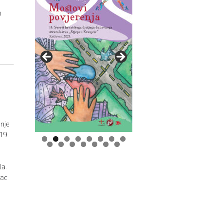
m
nje
19.
0
1
2
3
4
5
la.
ac.