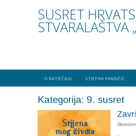
Skip
SUSRET HRVAT
to
content
STVARALAŠTVA „
O NATJEČAJU
STJEPAN KRANJČIĆ
Kategorija:
9. susret
Završ
Objavlje