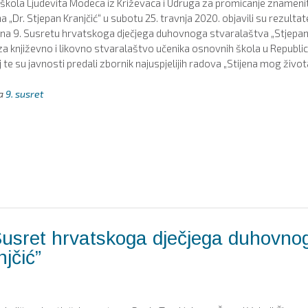
kola Ljudevita Modeca iz Križevaca i Udruga za promicanje znamenit
a „Dr. Stjepan Kranjčić“ u subotu 25. travnja 2020. objavili su rezultat
 na 9. Susretu hrvatskoga dječjega duhovnoga stvaralaštva „Stjepa
 za književno i likovno stvaralaštvo učenika osnovnih škola u Republic
 te su javnosti predali zbornik najuspjelijih radova „Stijena mog života
ja
9. susret
 Susret hrvatskoga dječjega duhovno
jčić”