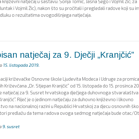
njiževni natječaj u sastavu: Sonja Tomić, Jasna Šego i Vojmil Žic; za
ntak i Vojmil Žic), nakon što su pročitali i pregledali radove koji su i
odluku o rezultatima ovogodišnjega natječaja.
san natječaj za 9. Dječji „Kranjčić”
no
15. listopada 2019.
aciji križevačke Osnovne škole Ljudevita Modeca i Udruge za promica
h Križevčana „Dr. Stjepan Kranjčić” od 15. listopada do 15. prosinca 20
e natječaj za 9. Susret hrvatskoga dječjega duhovnoga stvaralaštva
ranjčić”. Riječ je o jedinom natječaju za duhovno književno i likovno
tvo na nacionalnoj razini u Republici Hrvatskoj za djecu osnovnih ško
tori predlažu da tema radova ovoga sedmog natječaja bude otac/Ot
ja
9. susret