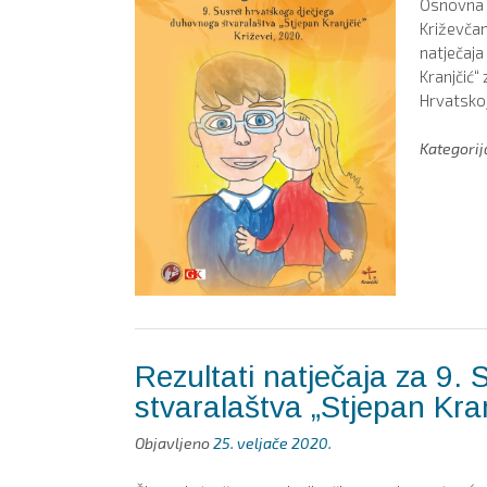
Osnovna š
Križevčan
natječaja
Kranjčić“
Hrvatskoj
Kategori
Rezultati natječaja za 9.
stvaralaštva „Stjepan Kran
Objavljeno
25. veljače 2020.