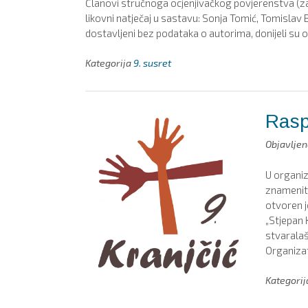
Članovi stručnoga ocjenjivačkog povjerenstva (za k
likovni natječaj u sastavu: Sonja Tomić, Tomislav Bu
dostavljeni bez podataka o autorima, donijeli su 
Kategorija
9. susret
Raspi
Objavlje
U organiz
znameniti
otvoren j
„Stjepan K
stvaralaš
Organiza
Kategori