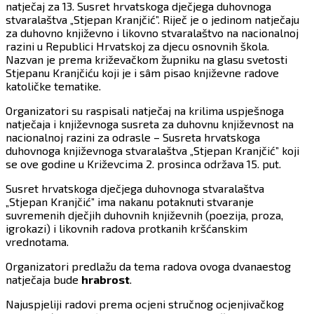
natječaj za 13. Susret hrvatskoga dječjega duhovnoga
stvaralaštva „Stjepan Kranjčić”. Riječ je o jedinom natječaju
za duhovno književno i likovno stvaralaštvo na nacionalnoj
razini u Republici Hrvatskoj za djecu osnovnih škola.
Nazvan je prema križevačkom župniku na glasu svetosti
Stjepanu Kranjčiću koji je i sâm pisao književne radove
katoličke tematike.
Organizatori su raspisali natječaj na krilima uspješnoga
natječaja i književnoga susreta za duhovnu književnost na
nacionalnoj razini za odrasle – Susreta hrvatskoga
duhovnoga književnoga stvaralaštva „Stjepan Kranjčić” koji
se ove godine u Križevcima 2. prosinca održava 15. put.
Susret hrvatskoga dječjega duhovnoga stvaralaštva
„Stjepan Kranjčić” ima nakanu potaknuti stvaranje
suvremenih dječjih duhovnih književnih (poezija, proza,
igrokazi) i likovnih radova protkanih kršćanskim
vrednotama.
Organizatori predlažu da tema radova ovoga dvanaestog
natječaja bude
hrabrost
.
Najuspjeliji radovi prema ocjeni stručnog ocjenjivačkog