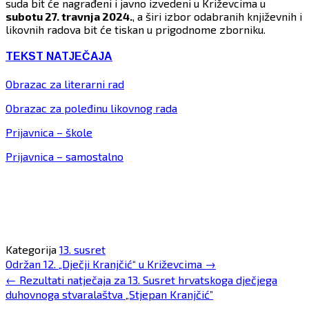
suda bit će nagrađeni i javno izvedeni u Križevcima u
subotu 27. travnja 2024.
, a širi izbor odabranih književnih i
likovnih radova bit će tiskan u prigodnome zborniku.
TEKST NATJEČAJA
Obrazac za literarni rad
Obrazac za poleđinu likovnog rada
Prijavnica – škole
Prijavnica – samostalno
Kategorija
13. susret
Post
Održan 12. „Dječji Kranjčić“ u Križevcima
→
navigation
←
Rezultati natječaja za 13. Susret hrvatskoga dječjega
duhovnoga stvaralaštva „Stjepan Kranjčić”