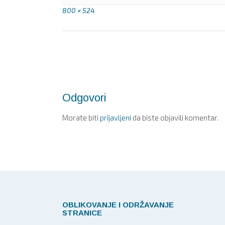
Full
800 × 524
size
Post
navigation
Odgovori
Morate biti
prijavljeni
da biste objavili komentar.
OBLIKOVANJE I ODRŽAVANJE
STRANICE