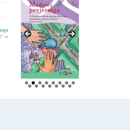
čjega
ć”
→
0
1
2
3
4
5