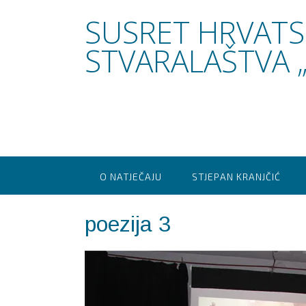
Skip
SUSRET HRVAT
to
content
STVARALAŠTVA „
O NATJEČAJU
STJEPAN KRANJČIĆ
poezija 3